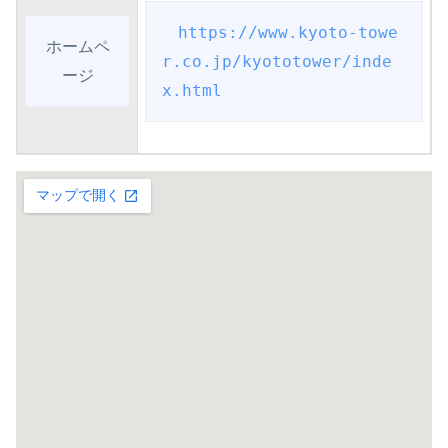
https://www.kyoto-towe
ホームペ
r.co.jp/kyototower/inde
ージ
x.html