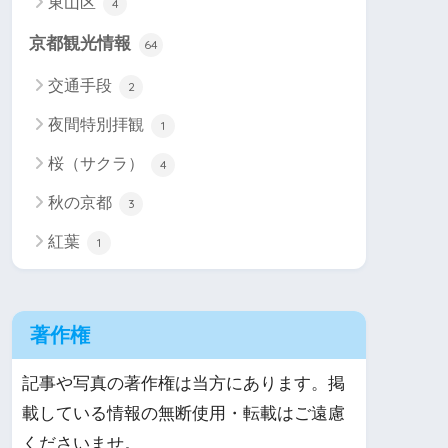
東山区
4
京都観光情報
64
交通手段
2
夜間特別拝観
1
桜（サクラ）
4
秋の京都
3
紅葉
1
著作権
記事や写真の著作権は当方にあります。掲
載している情報の無断使用・転載はご遠慮
くださいませ。