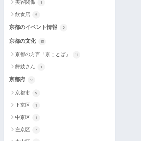
美容関係
1
飲食店
5
京都のイベント情報
2
京都の文化
13
京都の方言「京ことば」
11
舞妓さん
1
京都府
9
京都市
9
下京区
1
中京区
1
左京区
3