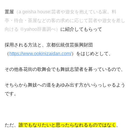
置屋
（a geisha house:芸者や遊女を抱えている家。料
亭・待合・茶屋などの客の求めに応じて芸者や遊女を差し
向ける ※yahoo辞書調べ）
に紹介してもらって
採用される方法と、京都伝統伎芸振興財団
（
https://www.ookinizaidan.com/
）をはじめとして、
その他各花街の歌舞会でも舞妓志望者を募っているので、
そちらから舞妓への道をあゆみ出す方がいらっしゃるよう
です。
ただ、
誰でもなりたいと思ったらなれるものではなく
、