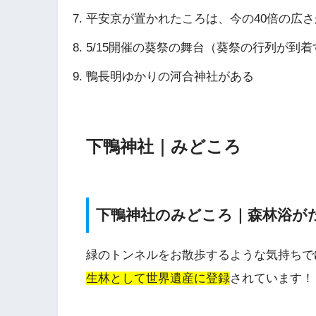
平安京が置かれたころは、今の40倍の広
5/15開催の葵祭の舞台（葵祭の行列が到着
鴨長明ゆかりの河合神社がある
下鴨神社｜みどころ
下鴨神社のみどころ｜森林浴が
緑のトンネルをお散歩するような気持ちで
生林として世界遺産に登録
されています！