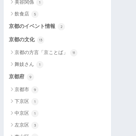
美容関係
1
飲食店
5
京都のイベント情報
2
京都の文化
13
京都の方言「京ことば」
11
舞妓さん
1
京都府
9
京都市
9
下京区
1
中京区
1
左京区
3