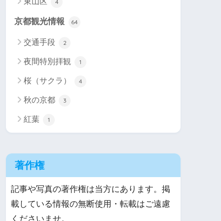
東山区
4
京都観光情報
64
交通手段
2
夜間特別拝観
1
桜（サクラ）
4
秋の京都
3
紅葉
1
著作権
記事や写真の著作権は当方にあります。掲
載している情報の無断使用・転載はご遠慮
くださいませ。