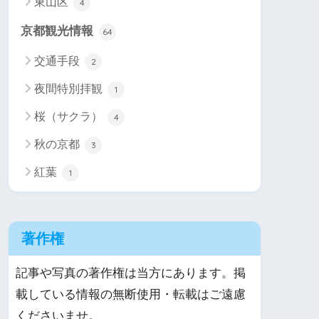
東山区
4
京都観光情報
64
交通手段
2
夜間特別拝観
1
桜（サクラ）
4
秋の京都
3
紅葉
1
著作権
記事や写真の著作権は当方にあります。掲
載している情報の無断使用・転載はご遠慮
くださいませ。