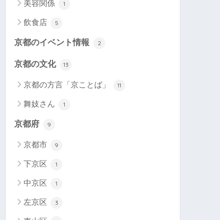
美容関係
1
飲食店
5
京都のイベント情報
2
京都の文化
13
京都の方言「京ことば」
11
舞妓さん
1
京都府
9
京都市
9
下京区
1
中京区
1
左京区
3