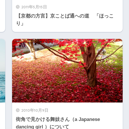
2011年5月15日
【京都の方言】京ことば通への道 「ほっこ
り」
2010年10月9日
街角で見かける舞妓さん（a Japanese
dancing girl ）について