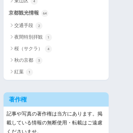
東山区
4
京都観光情報
64
交通手段
2
夜間特別拝観
1
桜（サクラ）
4
秋の京都
3
紅葉
1
著作権
記事や写真の著作権は当方にあります。掲
載している情報の無断使用・転載はご遠慮
くださいませ。