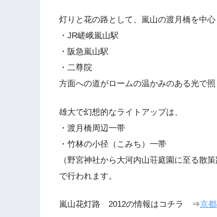
灯りと花の路として、嵐山の渡月橋を中心
・JR嵯峨嵐山駅
・阪急嵐山駅
・二尊院
方面への道がロームの温かみのある光で照
雄大で幻想的なライトアップは、
・渡月橋周辺一帯
・竹林の小径（こみち）一帯
（野宮神社から大河内山荘庭園に至る散策
で行われます。
嵐山花灯路 2012の情報はコチラ ⇒
京都