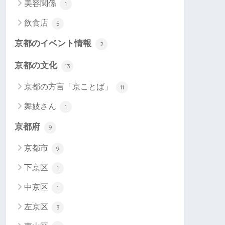
美容関係
1
飲食店
5
京都のイベント情報
2
京都の文化
13
京都の方言「京ことば」
11
舞妓さん
1
京都府
9
京都市
9
下京区
1
中京区
1
左京区
3