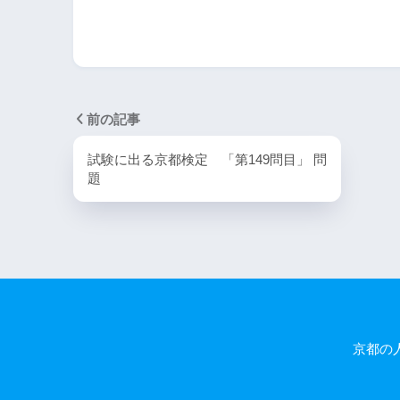
前の記事
試験に出る京都検定 「第149問目」 問
題
京都の