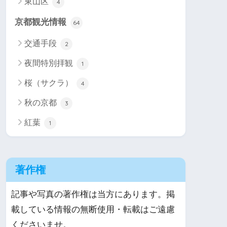
東山区
4
京都観光情報
64
交通手段
2
夜間特別拝観
1
桜（サクラ）
4
秋の京都
3
紅葉
1
著作権
記事や写真の著作権は当方にあります。掲
載している情報の無断使用・転載はご遠慮
くださいませ。