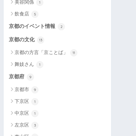
美容関係
1
飲食店
5
京都のイベント情報
2
京都の文化
13
京都の方言「京ことば」
11
舞妓さん
1
京都府
9
京都市
9
下京区
1
中京区
1
左京区
3