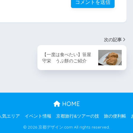
次の記事
【一度は食べたい】笹屋
守栄 うぶ餅のご紹介
HOME
人気エリア
イベント情報
京都旅行&ツアーの技
旅の便利帳
© 2026 京都デザイン.com All rights reserved.