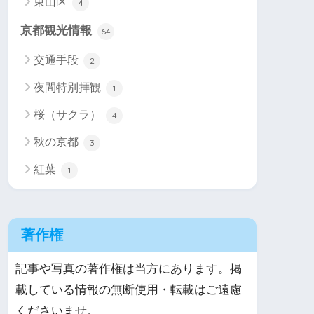
東山区
4
京都観光情報
64
交通手段
2
夜間特別拝観
1
桜（サクラ）
4
秋の京都
3
紅葉
1
著作権
記事や写真の著作権は当方にあります。掲
載している情報の無断使用・転載はご遠慮
くださいませ。