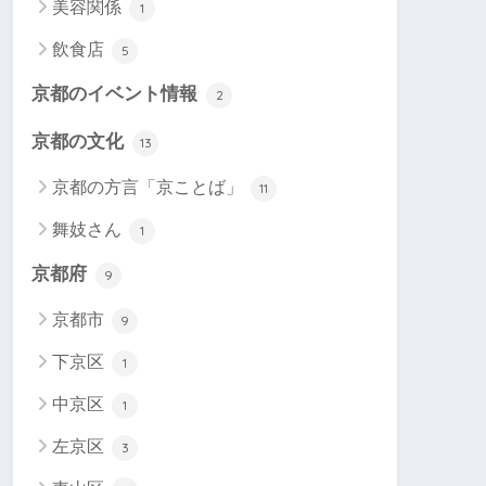
美容関係
1
飲食店
5
京都のイベント情報
2
京都の文化
13
京都の方言「京ことば」
11
舞妓さん
1
京都府
9
京都市
9
下京区
1
中京区
1
左京区
3