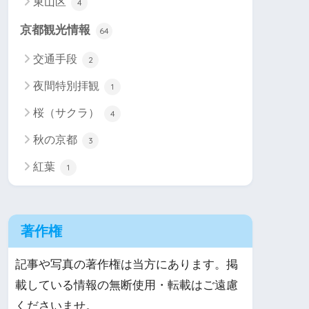
東山区
4
京都観光情報
64
交通手段
2
夜間特別拝観
1
桜（サクラ）
4
秋の京都
3
紅葉
1
著作権
記事や写真の著作権は当方にあります。掲
載している情報の無断使用・転載はご遠慮
くださいませ。