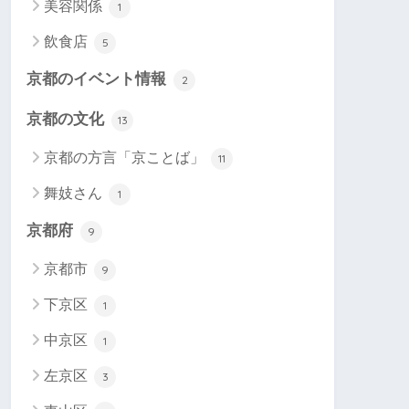
美容関係
1
飲食店
5
京都のイベント情報
2
京都の文化
13
京都の方言「京ことば」
11
舞妓さん
1
京都府
9
京都市
9
下京区
1
中京区
1
左京区
3