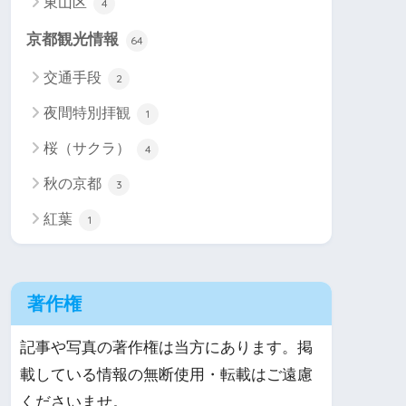
東山区
4
京都観光情報
64
交通手段
2
夜間特別拝観
1
桜（サクラ）
4
秋の京都
3
紅葉
1
著作権
記事や写真の著作権は当方にあります。掲
載している情報の無断使用・転載はご遠慮
くださいませ。