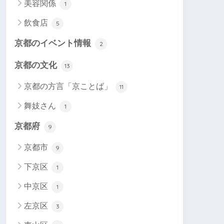
美容関係
1
飲食店
5
京都のイベント情報
2
京都の文化
13
京都の方言「京ことば」
11
舞妓さん
1
京都府
9
京都市
9
下京区
1
中京区
1
左京区
3