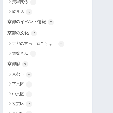
美容関係
1
飲食店
5
京都のイベント情報
2
京都の文化
13
京都の方言「京ことば」
11
舞妓さん
1
京都府
9
京都市
9
下京区
1
中京区
1
左京区
3