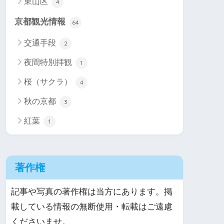
東山区
4
京都観光情報
64
交通手段
2
夜間特別拝観
1
桜（サクラ）
4
秋の京都
3
紅葉
1
著作権
記事や写真の著作権は当方にあります。掲
載している情報の無断使用・転載はご遠慮
くださいませ。