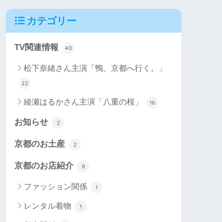
カテゴリー
TV関連情報
40
松下奈緒さん主演「鴨、京都へ行く。」
22
綾瀬はるかさん主演「八重の桜」
16
お知らせ
2
京都のお土産
2
京都のお店紹介
8
ファッション関係
1
レンタル着物
1