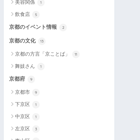
美容関係
1
飲食店
5
京都のイベント情報
2
京都の文化
13
京都の方言「京ことば」
11
舞妓さん
1
京都府
9
京都市
9
下京区
1
中京区
1
左京区
3