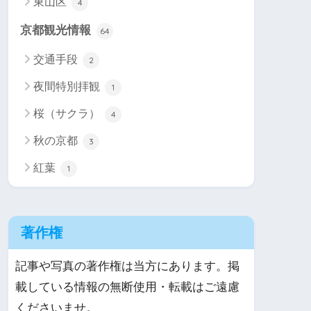
東山区
4
京都観光情報
64
交通手段
2
夜間特別拝観
1
桜（サクラ）
4
秋の京都
3
紅葉
1
著作権
記事や写真の著作権は当方にあります。掲
載している情報の無断使用・転載はご遠慮
くださいませ。