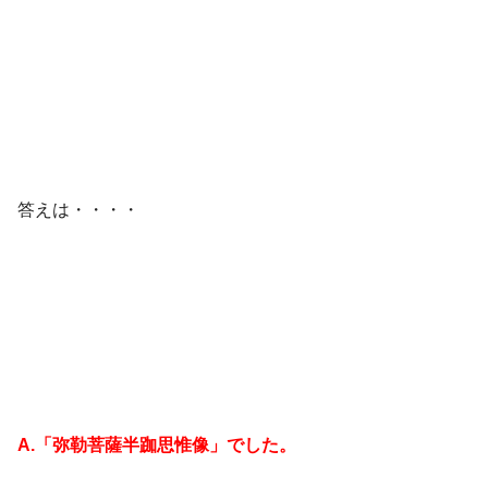
答えは・・・・
A.「弥勒菩薩半跏思惟像」でした。