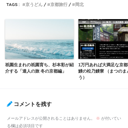
TAGS :
京うどん
京都旅行
岡北
祇園生まれの祇園育ち、杉本彩が紹
1万円あれば大満足な京
介する「達人の旅 冬の京都編」
鰻の松乃鰻寮 （まつのま
う）
コメントを残す
メールアドレスが公開されることはありません。
※
が付いてい
る欄は必須項目です