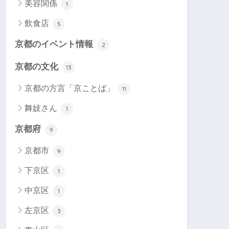
美容関係
1
飲食店
5
京都のイベント情報
2
京都の文化
13
京都の方言「京ことば」
11
舞妓さん
1
京都府
9
京都市
9
下京区
1
中京区
1
左京区
3