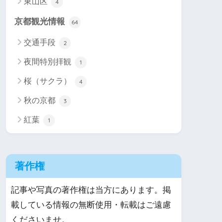
東山区
4
京都観光情報
64
交通手段
2
夜間特別拝観
1
桜（サクラ）
4
秋の京都
3
紅葉
1
著作権
記事や写真の著作権は当方にあります。掲
載している情報の無断使用・転載はご遠慮
くださいませ。