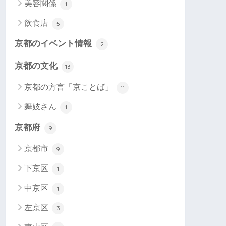
美容関係
1
飲食店
5
京都のイベント情報
2
京都の文化
13
京都の方言「京ことば」
11
舞妓さん
1
京都府
9
京都市
9
下京区
1
中京区
1
左京区
3