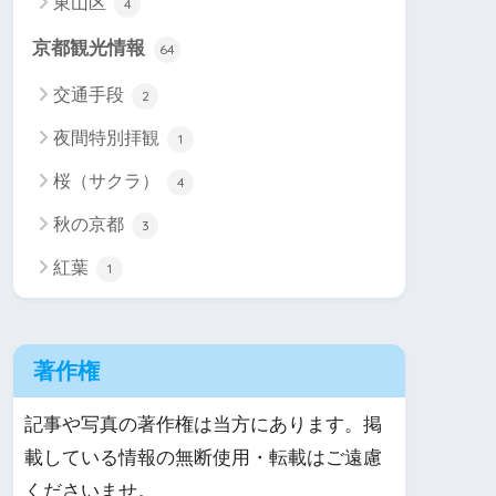
東山区
4
京都観光情報
64
交通手段
2
夜間特別拝観
1
桜（サクラ）
4
秋の京都
3
紅葉
1
著作権
記事や写真の著作権は当方にあります。掲
載している情報の無断使用・転載はご遠慮
くださいませ。