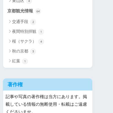
東山区
4
京都観光情報
64
交通手段
2
夜間特別拝観
1
桜（サクラ）
4
秋の京都
3
紅葉
1
著作権
記事や写真の著作権は当方にあります。掲
載している情報の無断使用・転載はご遠慮
くださいませ。