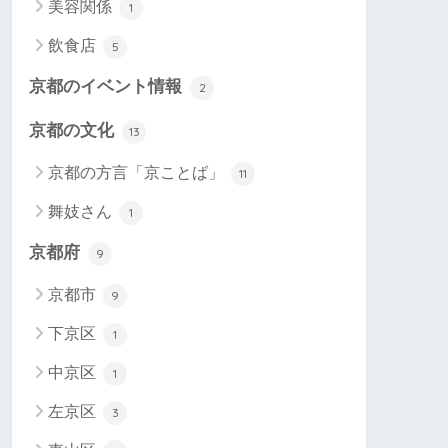
美容関係
1
飲食店
5
京都のイベント情報
2
京都の文化
13
京都の方言「京ことば」
11
舞妓さん
1
京都府
9
京都市
9
下京区
1
中京区
1
左京区
3