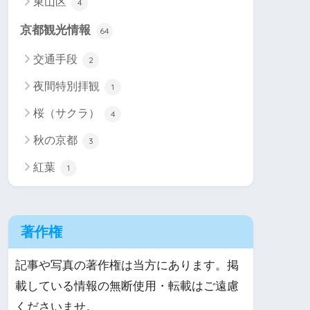
東山区
4
京都観光情報
64
交通手段
2
夜間特別拝観
1
桜（サクラ）
4
秋の京都
3
紅葉
1
著作権
記事や写真の著作権は当方にあります。掲
載している情報の無断使用・転載はご遠慮
くださいませ。