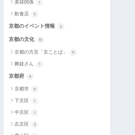
美容関係
1
飲食店
5
京都のイベント情報
2
京都の文化
13
京都の方言「京ことば」
11
舞妓さん
1
京都府
9
京都市
9
下京区
1
中京区
1
左京区
3