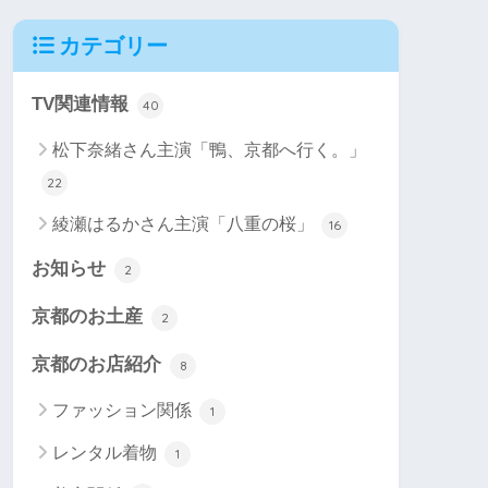
カテゴリー
TV関連情報
40
松下奈緒さん主演「鴨、京都へ行く。」
22
綾瀬はるかさん主演「八重の桜」
16
お知らせ
2
京都のお土産
2
京都のお店紹介
8
ファッション関係
1
レンタル着物
1