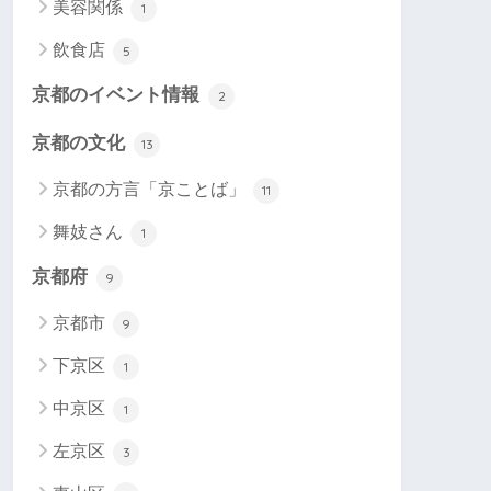
美容関係
1
飲食店
5
京都のイベント情報
2
京都の文化
13
京都の方言「京ことば」
11
舞妓さん
1
京都府
9
京都市
9
下京区
1
中京区
1
左京区
3