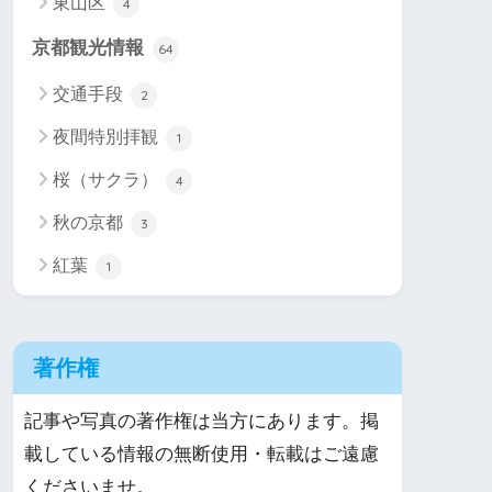
東山区
4
京都観光情報
64
交通手段
2
夜間特別拝観
1
桜（サクラ）
4
秋の京都
3
紅葉
1
著作権
記事や写真の著作権は当方にあります。掲
載している情報の無断使用・転載はご遠慮
くださいませ。