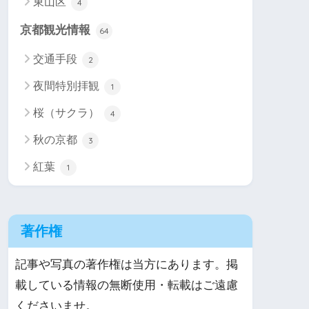
東山区
4
京都観光情報
64
交通手段
2
夜間特別拝観
1
桜（サクラ）
4
秋の京都
3
紅葉
1
著作権
記事や写真の著作権は当方にあります。掲
載している情報の無断使用・転載はご遠慮
くださいませ。