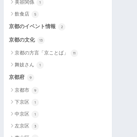
美容関係
1
飲食店
5
京都のイベント情報
2
京都の文化
13
京都の方言「京ことば」
11
舞妓さん
1
京都府
9
京都市
9
下京区
1
中京区
1
左京区
3