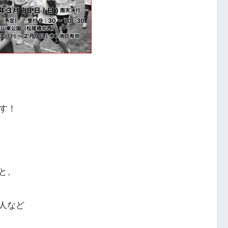
す！
と、
人など