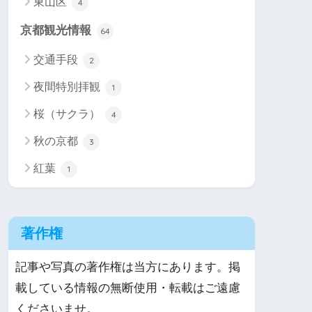
東山区
4
京都観光情報
64
交通手段
2
夜間特別拝観
1
桜（サクラ）
4
秋の京都
3
紅葉
1
著作権
記事や写真の著作権は当方にあります。掲
載している情報の無断使用・転載はご遠慮
くださいませ。