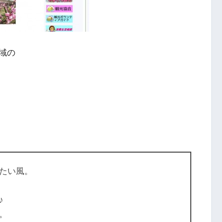
域の
たい風。
♪
。