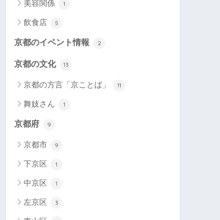
美容関係
1
飲食店
5
京都のイベント情報
2
京都の文化
13
京都の方言「京ことば」
11
舞妓さん
1
京都府
9
京都市
9
下京区
1
中京区
1
左京区
3