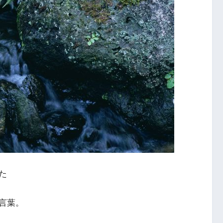
た
言葉。