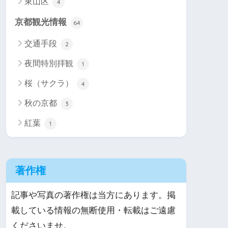
東山区
4
京都観光情報
64
交通手段
2
夜間特別拝観
1
桜（サクラ）
4
秋の京都
3
紅葉
1
著作権
記事や写真の著作権は当方にあります。掲
載している情報の無断使用・転載はご遠慮
くださいませ。