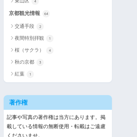
東山区
4
京都観光情報
64
交通手段
2
夜間特別拝観
1
桜（サクラ）
4
秋の京都
3
紅葉
1
著作権
記事や写真の著作権は当方にあります。掲
載している情報の無断使用・転載はご遠慮
くださいませ。