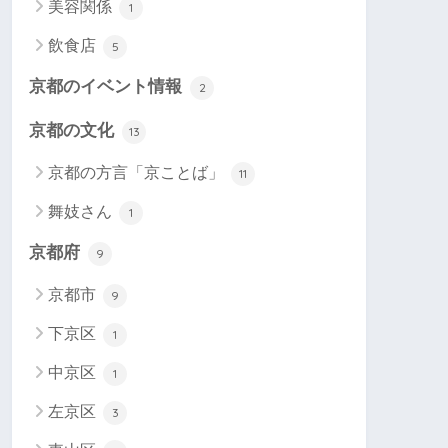
美容関係
1
飲食店
5
京都のイベント情報
2
京都の文化
13
京都の方言「京ことば」
11
舞妓さん
1
京都府
9
京都市
9
下京区
1
中京区
1
左京区
3