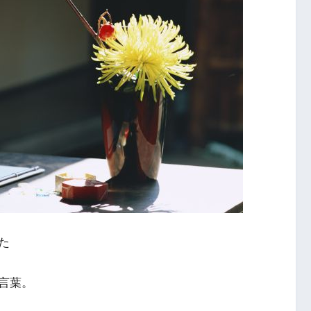
た
言葉。