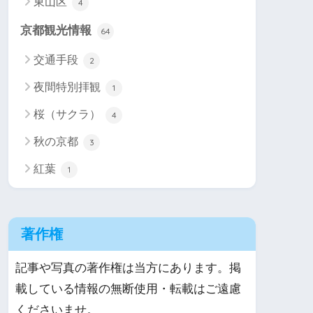
東山区
4
京都観光情報
64
交通手段
2
夜間特別拝観
1
桜（サクラ）
4
秋の京都
3
紅葉
1
著作権
記事や写真の著作権は当方にあります。掲
載している情報の無断使用・転載はご遠慮
くださいませ。