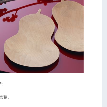
た
言葉。