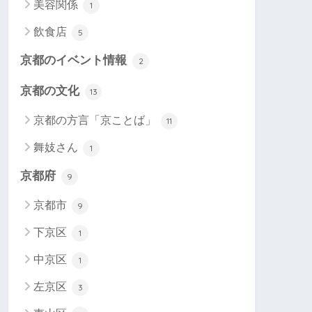
美容関係
1
飲食店
5
京都のイベント情報
2
京都の文化
13
京都の方言「京ことば」
11
舞妓さん
1
京都府
9
京都市
9
下京区
1
中京区
1
左京区
3