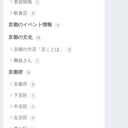
美容関係
1
飲食店
5
京都のイベント情報
2
京都の文化
13
京都の方言「京ことば」
11
舞妓さん
1
京都府
9
京都市
9
下京区
1
中京区
1
左京区
3