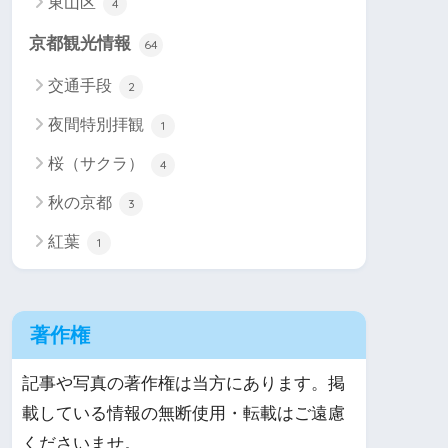
東山区
4
京都観光情報
64
交通手段
2
夜間特別拝観
1
桜（サクラ）
4
秋の京都
3
紅葉
1
著作権
記事や写真の著作権は当方にあります。掲
載している情報の無断使用・転載はご遠慮
くださいませ。