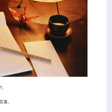
た
言葉。