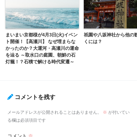
まいまい京都様が4月3日(火)イベン
祇園や八坂神社から他の
ト開催！【高瀬川】 なぜ埋まらな
くには？
かったのか？大運河・高瀬川の運命
を辿る ～取水口の庭園、朝鮮の石
灯籠！？石積で解ける時代変遷～
コメントを残す
メールアドレスが公開されることはありません。
※
が付いてい
る欄は必須項目です
コメント
※