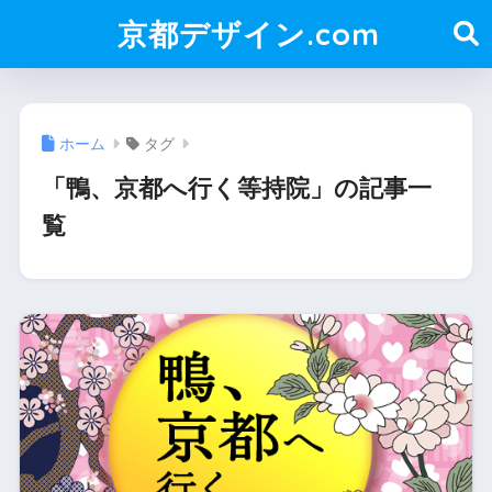
京都デザイン.com
ホーム
タグ
「鴨、京都へ行く等持院」の記事一
覧